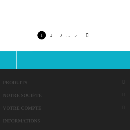

1
2
3
…
5
Facebook
Instagram

PRODUITS

NOTRE SOCIÉTÉ

VOTRE COMPTE
INFORMATIONS