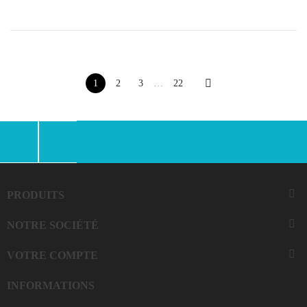

1
2
3
…
22
Facebook
Instagram

PRODUITS

NOTRE SOCIÉTÉ

VOTRE COMPTE
INFORMATIONS