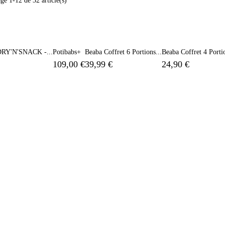
ge 1-12 de 32 article(s)
RY'N'SNACK -...
Potibabs+
Beaba Coffret 6 Portions...
Beaba Coffret 4 Portio
109,00 €
39,99 €
24,90 €