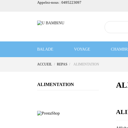
Appelez-nous :
0495223097
BALADE
VOYAGE
CHAMBR
ACCUEIL
REPAS
ALIMENTATION
BON PLAN
Notre sélection
AL
ALIMENTATION
AL