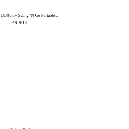
T BOX
0m+ Swing ‘n Go Portable...
149,90 €