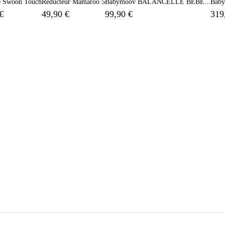
le Swoon Touch
Réducteur Mamaroo 5
Babymoov BALANCELLE BÉBÉ...
Baby
€
49,90 €
99,90 €
319