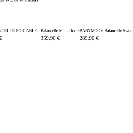
ge 1-12 de 14 article(s)
CELLE PORTABLE...
Balancelle MamaRoo 5
BABYMOOV Balancelle Swoon
€
359,90 €
289,90 €