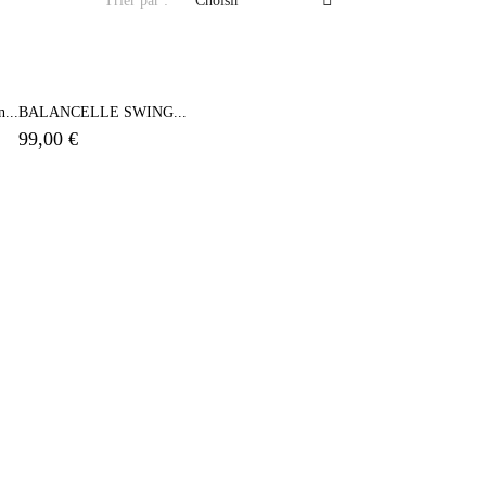
Trier par :
Choisir
...
BALANCELLE SWING...
99,00 €