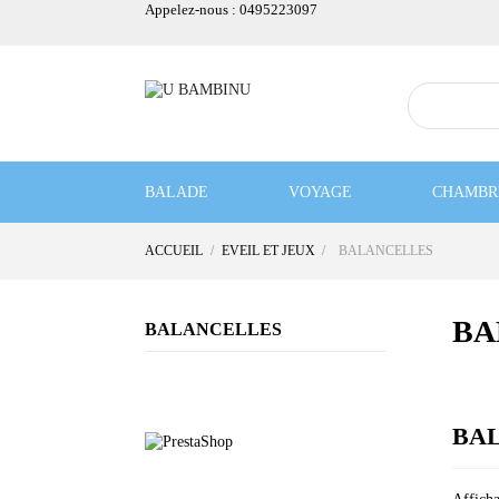
Appelez-nous :
0495223097
BALADE
VOYAGE
CHAMBR
ACCUEIL
EVEIL ET JEUX
BALANCELLES
BON PLAN
Notre sélection
BA
BALANCELLES
BA