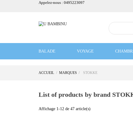
Appelez-nous :
0495223097
BALADE
VOYAGE
CHAMBR
BON PLAN
Notre sélection
ACCUEIL
MARQUES
STOKKE
List of products by brand STO
Affichage 1-12 de 47 article(s)