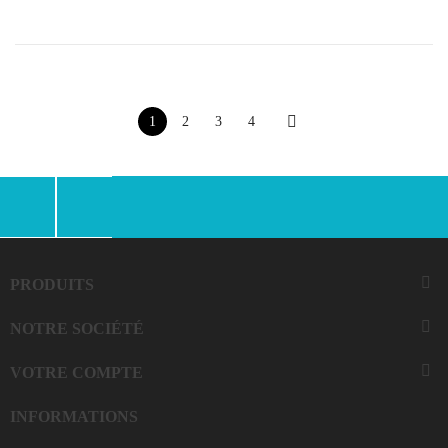

1
2
3
4
Facebook
Instagram

PRODUITS

NOTRE SOCIÉTÉ

VOTRE COMPTE
INFORMATIONS